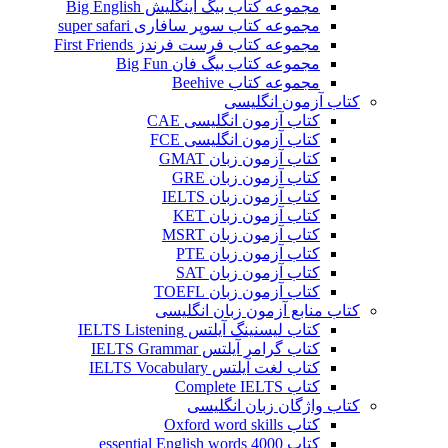
مجموعه کتاب بیگ اینگلیش Big English
مجموعه کتاب سوپر سافاری super safari
مجموعه کتاب فرست فرندز First Friends
مجموعه کتاب بیگ فان Big Fun
مجموعه کتاب Beehive
کتاب آزمون انگلیسی
کتاب آزمون انگلیسی CAE
کتاب آزمون انگلیسی FCE
کتاب آزمون زبان GMAT
کتاب آزمون زبان GRE
کتاب آزمون زبان IELTS
کتاب آزمون زبان KET
کتاب آزمون زبان MSRT
کتاب آزمون زبان PTE
کتاب آزمون زبان SAT
کتاب آزمون زبان TOEFL
کتاب منابع آزمون زبان انگلیسی
کتاب لیسنینگ آیلتس IELTS Listening
کتاب گرامر آیلتس IELTS Grammar
کتاب لغت آیلتس IELTS Vocabulary
کتاب Complete IELTS
کتاب واژگان زبان انگلیسی
کتاب Oxford word skills
کتاب essential English words 4000