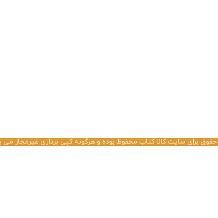
حقوق برای سایت کالا کتاب محفوظ بوده و هرگونه کپی برداری غیرمجاز می ب