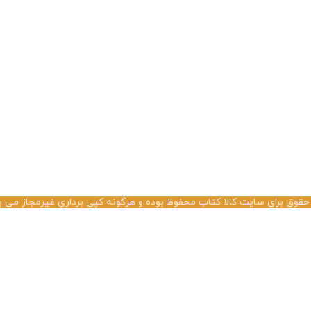
حقوق برای سایت کالا کتاب محفوظ بوده و هرگونه کپی برداری غیرمجاز می ب