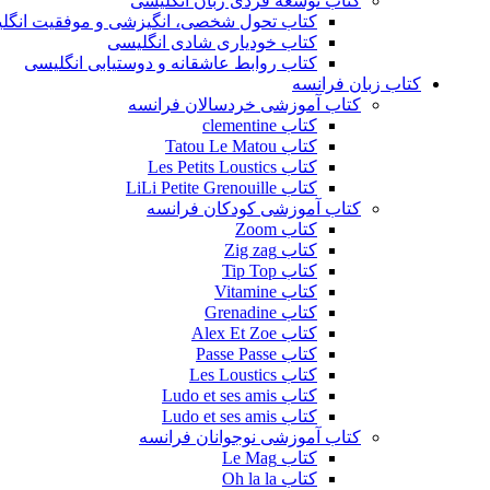
کتاب توسعه فردی زبان انگلیسی
کتاب تحول شخصی، انگیزشی و موفقیت انگل
کتاب خودیاری شادی انگلیسی
کتاب روابط عاشقانه و دوستیابی انگلیسی
کتاب زبان فرانسه
کتاب آموزشی خردسالان فرانسه
کتاب clementine
کتاب Tatou Le Matou
کتاب Les Petits Loustics
کتاب LiLi Petite Grenouille
کتاب آموزشی کودکان فرانسه
کتاب Zoom
کتاب Zig zag
کتاب Tip Top
کتاب Vitamine
کتاب Grenadine
کتاب Alex Et Zoe
کتاب Passe Passe
کتاب Les Loustics
کتاب Ludo et ses amis
کتاب Ludo et ses amis
کتاب آموزشی نوجوانان فرانسه
کتاب Le Mag
کتاب Oh la la