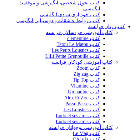
کتاب تحول شخصی، انگیزشی و موفقیت
انگلیسی
کتاب خودیاری شادی انگلیسی
کتاب روابط عاشقانه و دوستیابی انگلیسی
کتاب زبان فرانسه
کتاب آموزشی خردسالان فرانسه
کتاب clementine
کتاب Tatou Le Matou
کتاب Les Petits Loustics
کتاب LiLi Petite Grenouille
کتاب آموزشی کودکان فرانسه
کتاب Zoom
کتاب Zig zag
کتاب Tip Top
کتاب Vitamine
کتاب Grenadine
کتاب Alex Et Zoe
کتاب Passe Passe
کتاب Les Loustics
کتاب Ludo et ses amis
کتاب Ludo et ses amis
کتاب آموزشی نوجوانان فرانسه
کتاب Le Mag
کتاب Oh la la