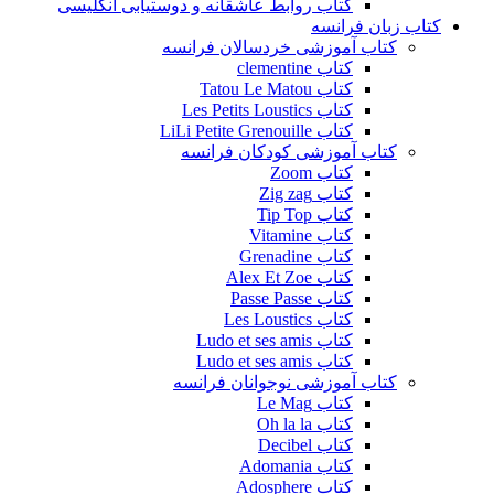
کتاب روابط عاشقانه و دوستیابی انگلیسی
کتاب زبان فرانسه
کتاب آموزشی خردسالان فرانسه
کتاب clementine
کتاب Tatou Le Matou
کتاب Les Petits Loustics
کتاب LiLi Petite Grenouille
کتاب آموزشی کودکان فرانسه
کتاب Zoom
کتاب Zig zag
کتاب Tip Top
کتاب Vitamine
کتاب Grenadine
کتاب Alex Et Zoe
کتاب Passe Passe
کتاب Les Loustics
کتاب Ludo et ses amis
کتاب Ludo et ses amis
کتاب آموزشی نوجوانان فرانسه
کتاب Le Mag
کتاب Oh la la
کتاب Decibel
کتاب Adomania
کتاب Adosphere