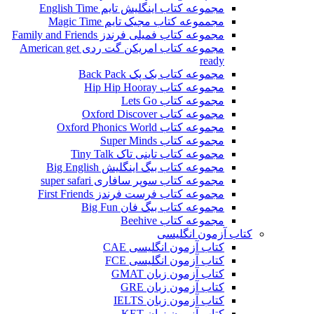
مجموعه کتاب اینگلیش تایم English Time
مجمموعه کتاب مجیک تایم Magic Time
مجموعه کتاب فمیلی فرندز Family and Friends
مجموعه کتاب امریکن گت ردی American get
ready
مجموعه کتاب بک پک Back Pack
مجموعه کتاب Hip Hip Hooray
مجموعه کتاب Lets Go
مجموعه کتاب Oxford Discover
مجموعه کتاب Oxford Phonics World
مجموعه کتاب Super Minds
مجموعه کتاب تاینی تاک Tiny Talk
مجموعه کتاب بیگ اینگلیش Big English
مجموعه کتاب سوپر سافاری super safari
مجموعه کتاب فرست فرندز First Friends
مجموعه کتاب بیگ فان Big Fun
مجموعه کتاب Beehive
کتاب آزمون انگلیسی
کتاب آزمون انگلیسی CAE
کتاب آزمون انگلیسی FCE
کتاب آزمون زبان GMAT
کتاب آزمون زبان GRE
کتاب آزمون زبان IELTS
کتاب آزمون زبان KET