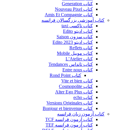
کتاب Generation
کتاب Nouveau Pixel
کتاب Amis Et Compagnie
کتاب آموزشی بزرگسالان فرانسه
کتاب تاکسی taxi
کتاب ادیتو Edito
کتاب سزون Saison
کتاب ادیتو Edito 2023
کتاب Reflets
کتاب موبیل Mobile
کتاب L’Atelier
کتاب تانداس Tendances
کتاب Entre nous
کتاب Rond Point
کتاب Vite et bien
کتاب Cosmopolite
کتاب Alter Ego Plus
کتاب echo
کتاب Versions Originales
کتاب Bonjour et bienvenue
کتاب آزمون زبان فرانسه
کتاب آزمون فرانسه TCF
کتاب آزمون فرانسه TEF