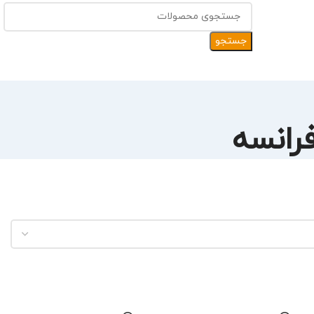
جستجو
رانسه