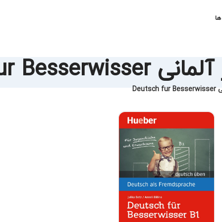
ها
Deutsch fur Besse
Deut