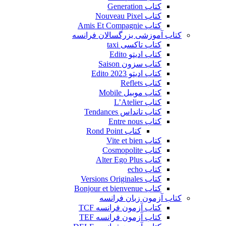
کتاب Generation
کتاب Nouveau Pixel
کتاب Amis Et Compagnie
کتاب آموزشی بزرگسالان فرانسه
کتاب تاکسی taxi
کتاب ادیتو Edito
کتاب سزون Saison
کتاب ادیتو Edito 2023
کتاب Reflets
کتاب موبیل Mobile
کتاب L’Atelier
کتاب تانداس Tendances
کتاب Entre nous
کتاب Rond Point
کتاب Vite et bien
کتاب Cosmopolite
کتاب Alter Ego Plus
کتاب echo
کتاب Versions Originales
کتاب Bonjour et bienvenue
کتاب آزمون زبان فرانسه
کتاب آزمون فرانسه TCF
کتاب آزمون فرانسه TEF