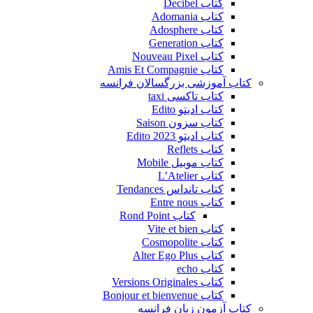
کتاب Decibel
کتاب Adomania
کتاب Adosphere
کتاب Generation
کتاب Nouveau Pixel
کتاب Amis Et Compagnie
کتاب آموزشی بزرگسالان فرانسه
کتاب تاکسی taxi
کتاب ادیتو Edito
کتاب سزون Saison
کتاب ادیتو Edito 2023
کتاب Reflets
کتاب موبیل Mobile
کتاب L’Atelier
کتاب تانداس Tendances
کتاب Entre nous
کتاب Rond Point
کتاب Vite et bien
کتاب Cosmopolite
کتاب Alter Ego Plus
کتاب echo
کتاب Versions Originales
کتاب Bonjour et bienvenue
کتاب آزمون زبان فرانسه