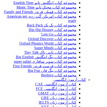
مجموعه کتاب اینگلیش تایم English Time
مجمموعه کتاب مجیک تایم Magic Time
مجموعه کتاب فمیلی فرندز Family and Friends
مجموعه کتاب امریکن گت ردی American get
ready
مجموعه کتاب بک پک Back Pack
مجموعه کتاب Hip Hip Hooray
مجموعه کتاب Lets Go
مجموعه کتاب Oxford Discover
مجموعه کتاب Oxford Phonics World
مجموعه کتاب Super Minds
مجموعه کتاب تاینی تاک Tiny Talk
مجموعه کتاب بیگ اینگلیش Big English
مجموعه کتاب سوپر سافاری super safari
مجموعه کتاب فرست فرندز First Friends
مجموعه کتاب بیگ فان Big Fun
مجموعه کتاب Beehive
کتاب آزمون انگلیسی
کتاب آزمون انگلیسی CAE
کتاب آزمون انگلیسی FCE
کتاب آزمون زبان GMAT
کتاب آزمون زبان GRE
کتاب آزمون زبان IELTS
کتاب آزمون زبان KET