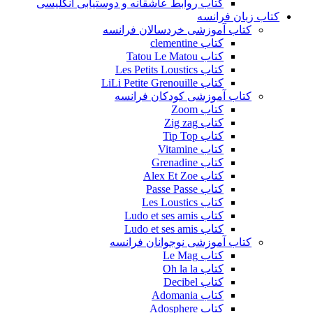
کتاب روابط عاشقانه و دوستیابی انگلیسی
کتاب زبان فرانسه
کتاب آموزشی خردسالان فرانسه
کتاب clementine
کتاب Tatou Le Matou
کتاب Les Petits Loustics
کتاب LiLi Petite Grenouille
کتاب آموزشی کودکان فرانسه
کتاب Zoom
کتاب Zig zag
کتاب Tip Top
کتاب Vitamine
کتاب Grenadine
کتاب Alex Et Zoe
کتاب Passe Passe
کتاب Les Loustics
کتاب Ludo et ses amis
کتاب Ludo et ses amis
کتاب آموزشی نوجوانان فرانسه
کتاب Le Mag
کتاب Oh la la
کتاب Decibel
کتاب Adomania
کتاب Adosphere