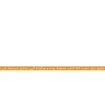
حقوق برای سایت کالا کتاب محفوظ بوده و هرگونه کپی برداری غیرمجاز می ب