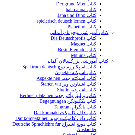
کتاب Der grune Max
کتاب hallo anna
کتاب Jana und Dino
کتاب spielerisch deutsch lernen
کتاب Planetino
کتاب آموزشی نوجوانان آلمانی
کتاب Die Deutschprofis
کتاب Magnet
کتاب Beste Freunde
کتاب Mit uns
کتاب آموزشی بزرگسالان آلمانی
کتاب اسپکتروم دوچ Spektrum deutsch
کتاب اسپکته Aspekte
کتاب اسپکته جدید Aspekte neu
کتاب اشتارتن ویر Starten wir
کتاب اشتودیو Studio
کتاب برلینر پلاتز جدید Berliner platz neu
کتاب بگگنونگن Begegnungen
کتاب تانگرام Tangram
کتاب داف کامپکت Daf kompakt
کتاب داف کامپکت جدید Daf kompakt neu
کتاب دویچ اشبراخ Deutsche Sprachlehre fur
Auslander