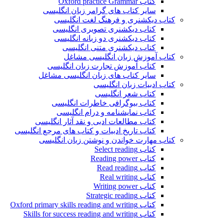
کتاب Oxford practice Grammar
سایر کتاب های گرامر زبان انگلیسی
کتاب دیکشنری و فرهنگ لغت انگلیسی
کتاب دیکشنری تصویری انگلیسی
کتاب دیکشنری دو زبانه انگلیسی
کتاب دیکشنری متنی انگلیسی
کتاب آموزش زبان انگلیسی مشاغل
کتاب آموزش تجارت زبان انگلیسی
سایر کتاب های زبان انگلیسی مشاغل
کتاب ادبیات زبان انگلیسی
کتاب شعر انگلیسی
کتاب بیوگرافی خاطرات انگلیسی
کتاب نمایشنامه و درام انگلیسی
کتاب مطالعات ادبی و نقد آثار انگلیسی
کتاب تاریخ ادبیات و کتاب های مرجع انگلیسی
کتاب مهارت خواندن و نوشتن زبان انگلیسی
کتاب Select reading
کتاب Reading power
کتاب Read reading
کتاب Real writing
کتاب Writing power
کتاب Strategic reading
کتاب Oxford primary skills reading and writing
کتاب Skills for success reading and writing