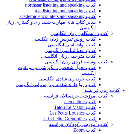
کتاب northstar listening and speaking
کتاب real listening and speaking
کتاب academic encounters and speaking
سایر کتاب های مهارت شنیداری و گفتاری زبان
انگلیسی
کتاب دانشگاهی زبان انگلیسی
کتاب روش تدریس زبان انگلیسی
کتاب آواشناسی انگلیسی
کتاب معناشناسی انگلیسی
کتاب مترجمی زبان انگلیسی
کتاب توسعه فردی زبان انگلیسی
کتاب تحول شخصی، انگیزشی و موفقیت
انگلیسی
کتاب خودیاری شادی انگلیسی
کتاب روابط عاشقانه و دوستیابی انگلیسی
کتاب زبان فرانسه
کتاب آموزشی خردسالان فرانسه
کتاب clementine
کتاب Tatou Le Matou
کتاب Les Petits Loustics
کتاب LiLi Petite Grenouille
کتاب آموزشی کودکان فرانسه
کتاب Zoom