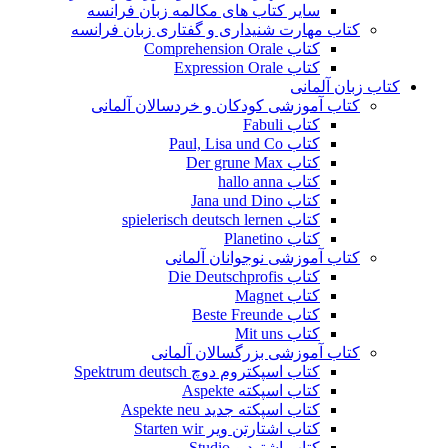
سایر کتاب های مکالمه زبان فرانسه
کتاب مهارت شنیداری و گفتاری زبان فرانسه
کتاب Comprehension Orale
کتاب Expression Orale
کتاب زبان آلمانی
کتاب آموزشی کودکان و خردسالان آلمانی
کتاب Fabuli
کتاب Paul, Lisa und Co
کتاب Der grune Max
کتاب hallo anna
کتاب Jana und Dino
کتاب spielerisch deutsch lernen
کتاب Planetino
کتاب آموزشی نوجوانان آلمانی
کتاب Die Deutschprofis
کتاب Magnet
کتاب Beste Freunde
کتاب Mit uns
کتاب آموزشی بزرگسالان آلمانی
کتاب اسپکتروم دوچ Spektrum deutsch
کتاب اسپکته Aspekte
کتاب اسپکته جدید Aspekte neu
کتاب اشتارتن ویر Starten wir
کتاب اشتودیو Studio