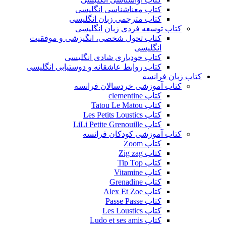
کتاب معناشناسی انگلیسی
کتاب مترجمی زبان انگلیسی
کتاب توسعه فردی زبان انگلیسی
کتاب تحول شخصی، انگیزشی و موفقیت
انگلیسی
کتاب خودیاری شادی انگلیسی
کتاب روابط عاشقانه و دوستیابی انگلیسی
کتاب زبان فرانسه
کتاب آموزشی خردسالان فرانسه
کتاب clementine
کتاب Tatou Le Matou
کتاب Les Petits Loustics
کتاب LiLi Petite Grenouille
کتاب آموزشی کودکان فرانسه
کتاب Zoom
کتاب Zig zag
کتاب Tip Top
کتاب Vitamine
کتاب Grenadine
کتاب Alex Et Zoe
کتاب Passe Passe
کتاب Les Loustics
کتاب Ludo et ses amis