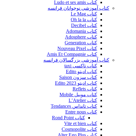
کتاب Ludo et ses amis
کتاب آموزشی نوجوانان فرانسه
کتاب Le Mag
کتاب Oh la la
کتاب Decibel
کتاب Adomania
کتاب Adosphere
کتاب Generation
کتاب Nouveau Pixel
کتاب Amis Et Compagnie
کتاب آموزشی بزرگسالان فرانسه
کتاب تاکسی taxi
کتاب ادیتو Edito
کتاب سزون Saison
کتاب ادیتو Edito 2023
کتاب Reflets
کتاب موبیل Mobile
کتاب L’Atelier
کتاب تانداس Tendances
کتاب Entre nous
کتاب Rond Point
کتاب Vite et bien
کتاب Cosmopolite
کتاب Alter Ego Plus