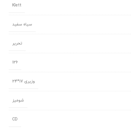
Klett
سیاه سفید
تحریر
126
وزیری 17*24
شومیز
CD