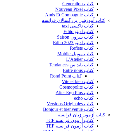
کتاب Generation
کتاب Nouveau Pixel
کتاب Amis Et Compagnie
کتاب آموزشی بزرگسالان فرانسه
کتاب تاکسی taxi
کتاب ادیتو Edito
کتاب سزون Saison
کتاب ادیتو Edito 2023
کتاب Reflets
کتاب موبیل Mobile
کتاب L’Atelier
کتاب تانداس Tendances
کتاب Entre nous
کتاب Rond Point
کتاب Vite et bien
کتاب Cosmopolite
کتاب Alter Ego Plus
کتاب echo
کتاب Versions Originales
کتاب Bonjour et bienvenue
کتاب آزمون زبان فرانسه
کتاب آزمون فرانسه TCF
کتاب آزمون فرانسه TEF