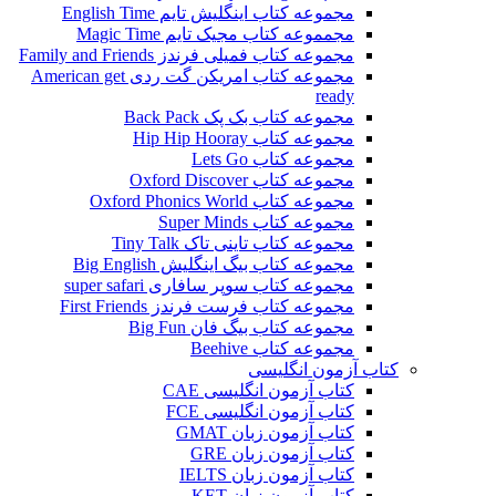
مجموعه کتاب اینگلیش تایم English Time
مجمموعه کتاب مجیک تایم Magic Time
مجموعه کتاب فمیلی فرندز Family and Friends
مجموعه کتاب امریکن گت ردی American get
ready
مجموعه کتاب بک پک Back Pack
مجموعه کتاب Hip Hip Hooray
مجموعه کتاب Lets Go
مجموعه کتاب Oxford Discover
مجموعه کتاب Oxford Phonics World
مجموعه کتاب Super Minds
مجموعه کتاب تاینی تاک Tiny Talk
مجموعه کتاب بیگ اینگلیش Big English
مجموعه کتاب سوپر سافاری super safari
مجموعه کتاب فرست فرندز First Friends
مجموعه کتاب بیگ فان Big Fun
مجموعه کتاب Beehive
کتاب آزمون انگلیسی
کتاب آزمون انگلیسی CAE
کتاب آزمون انگلیسی FCE
کتاب آزمون زبان GMAT
کتاب آزمون زبان GRE
کتاب آزمون زبان IELTS
کتاب آزمون زبان KET