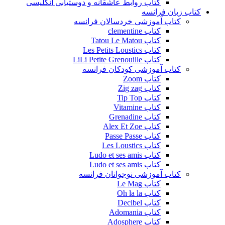
کتاب روابط عاشقانه و دوستیابی انگلیسی
کتاب زبان فرانسه
کتاب آموزشی خردسالان فرانسه
کتاب clementine
کتاب Tatou Le Matou
کتاب Les Petits Loustics
کتاب LiLi Petite Grenouille
کتاب آموزشی کودکان فرانسه
کتاب Zoom
کتاب Zig zag
کتاب Tip Top
کتاب Vitamine
کتاب Grenadine
کتاب Alex Et Zoe
کتاب Passe Passe
کتاب Les Loustics
کتاب Ludo et ses amis
کتاب Ludo et ses amis
کتاب آموزشی نوجوانان فرانسه
کتاب Le Mag
کتاب Oh la la
کتاب Decibel
کتاب Adomania
کتاب Adosphere