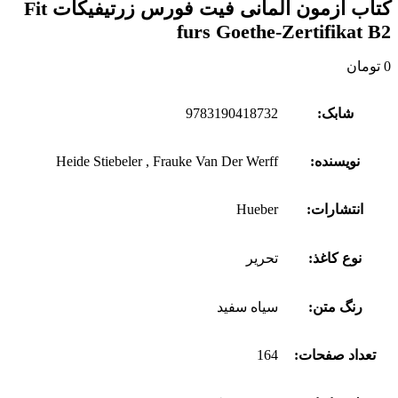
کتاب آزمون آلمانی فیت فورس زرتیفیکات Fit
furs Goethe-Zertifikat B2
0
تومان
شابک:
9783190418732
نویسنده:
Heide Stiebeler , Frauke Van Der Werff
انتشارات:
Hueber
نوع کاغذ:
تحریر
رنگ متن:
سیاه سفید
تعداد صفحات:
164