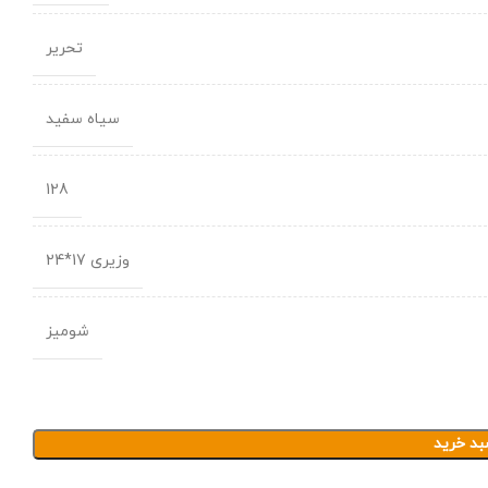
تحریر
سیاه سفید
128
وزیری 17*24
شومیز
بد خرید