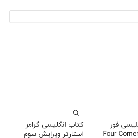
لیسی فور
کتاب انگلیسی گرامر
ز Four Corners 1
استارتر ویرایش سوم