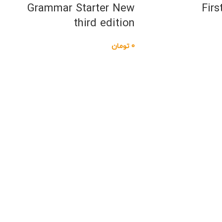
Grammar Starter New
Firs
third edition
0
تومان