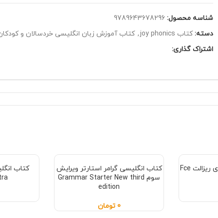
شناسه محصول:
9789643678296
دسته:
کتاب joy phonics
,
کتاب آموزش زبان انگلیسی خردسالان و کودکان
اشتراک گذاری:
کتاب انگلیسی اف سی ای ریزالت Fce
کتاب انگلیسی گرامر استارتر ویرایش
کتاب انگل
سوم Grammar Starter New third
tra
edition
0
تومان