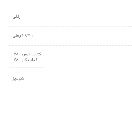
رنگی
21*28 رحلی
کتاب درس : 128
کتاب کار : 128
شومیز