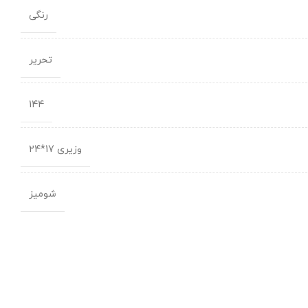
رنگی
تحریر
144
وزیری 17*24
شومیز