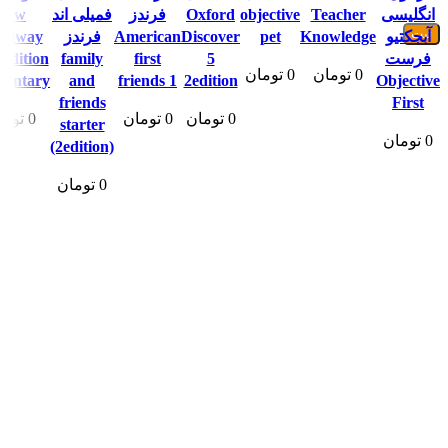
انگلیسی
Teacher
objective
Oxford
فرندز
فمیلی اند
New
آبجکتیو
Knowledge
pet
Discover
American
فرندز
adway
فرست
5
first
family
 Edition
0
تومان
0
تومان
mentary
and
friends 1
2edition
Objective
friends
First
0
تومان
0
تومان
0
توما
starter
0
تومان
(2edition)
0
تومان