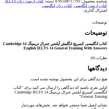
شناسه محصول:
9781108717793
دسته:
کتاب آزمون زبان IELTS
,
کتاب آزمون انگلیسی
,
کتاب زبان انگلیسی
اشتراک گذاری:
توضیحات
توضیحات
کتاب انگلیسی کمبریج انگلیش آیلتس جنرال ترینینگ 14 Cambridge
English IELTS 14 General Training With Answers
نظرات (0)
دیدگاهها
هیچ دیدگاهی برای این محصول نوشته نشده است.
اولین نفری باشید که دیدگاهی را ارسال می کنید برای “کتاب
انگلیسی کمبریج آیلتس جنرال ترینینگ Cambridge IELTS 14
General Training”
نشانی ایمیل شما منتشر نخواهد شد.
بخش‌های موردنیاز