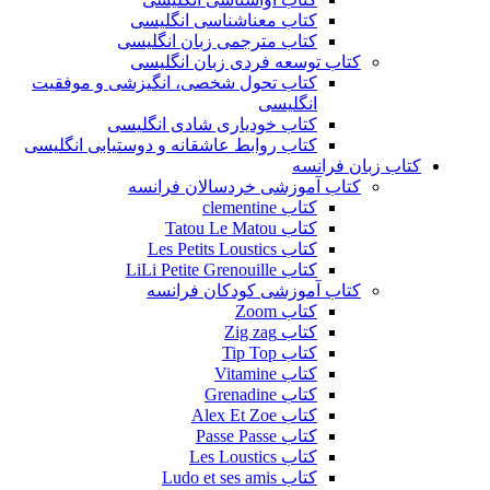
کتاب معناشناسی انگلیسی
کتاب مترجمی زبان انگلیسی
کتاب توسعه فردی زبان انگلیسی
کتاب تحول شخصی، انگیزشی و موفقیت
انگلیسی
کتاب خودیاری شادی انگلیسی
کتاب روابط عاشقانه و دوستیابی انگلیسی
کتاب زبان فرانسه
کتاب آموزشی خردسالان فرانسه
کتاب clementine
کتاب Tatou Le Matou
کتاب Les Petits Loustics
کتاب LiLi Petite Grenouille
کتاب آموزشی کودکان فرانسه
کتاب Zoom
کتاب Zig zag
کتاب Tip Top
کتاب Vitamine
کتاب Grenadine
کتاب Alex Et Zoe
کتاب Passe Passe
کتاب Les Loustics
کتاب Ludo et ses amis