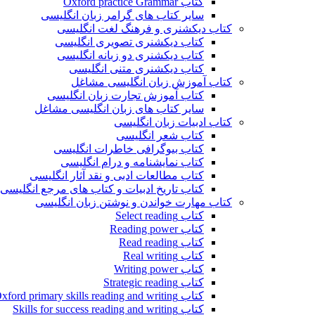
کتاب Oxford practice Grammar
سایر کتاب های گرامر زبان انگلیسی
کتاب دیکشنری و فرهنگ لغت انگلیسی
کتاب دیکشنری تصویری انگلیسی
کتاب دیکشنری دو زبانه انگلیسی
کتاب دیکشنری متنی انگلیسی
کتاب آموزش زبان انگلیسی مشاغل
کتاب آموزش تجارت زبان انگلیسی
سایر کتاب های زبان انگلیسی مشاغل
کتاب ادبیات زبان انگلیسی
کتاب شعر انگلیسی
کتاب بیوگرافی خاطرات انگلیسی
کتاب نمایشنامه و درام انگلیسی
کتاب مطالعات ادبی و نقد آثار انگلیسی
کتاب تاریخ ادبیات و کتاب های مرجع انگلیسی
کتاب مهارت خواندن و نوشتن زبان انگلیسی
کتاب Select reading
کتاب Reading power
کتاب Read reading
کتاب Real writing
کتاب Writing power
کتاب Strategic reading
کتاب Oxford primary skills reading and writing
کتاب Skills for success reading and writing