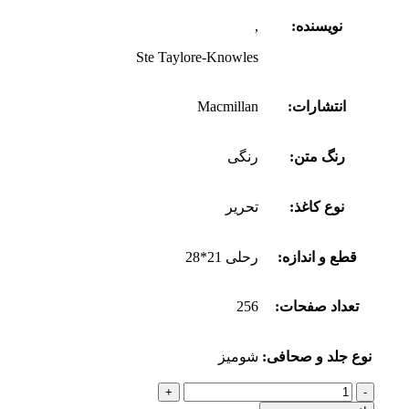
نویسنده:
,
Ste Taylore-Knowles
انتشارات:
Macmillan
رنگ متن:
رنگی
نوع کاغذ:
تحریر
قطع و اندازه:
رحلی 21*28
تعداد صفحات:
256
نوع جلد و صحافی:
شومیز