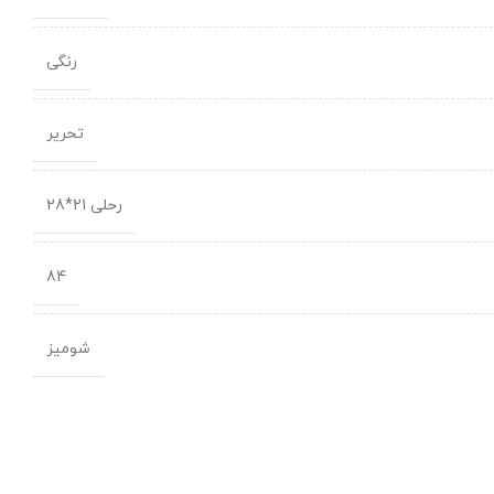
رنگی
تحریر
رحلی 21*28
84
شومیز