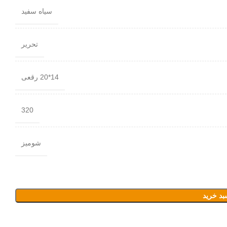
سیاه سفید
تحریر
14*20 رقعی
320
شومیز
بد خرید