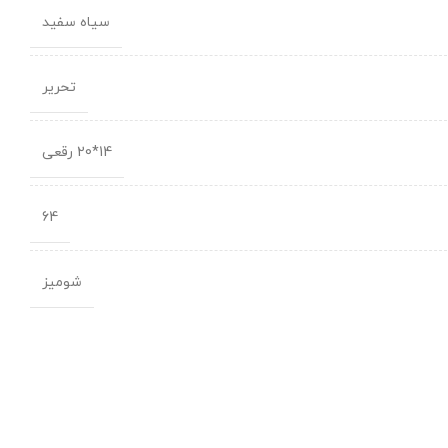
سیاه سفید
تحریر
14*20 رقعی
64
شومیز