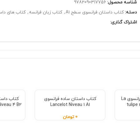
شناسه محصول:
9782090317756
دسته:
کتاب داستان فرانسوی سطح A1
,
کتاب زبان فرانسه
,
کتاب های داست
اشتراک گذاری:
کتاب داستان ساده فرانسوی La
کتاب داستان ساده فرانسوی
iveau 4 B2
Lancelot Niveau 1 A1
tulipe
0
تومان