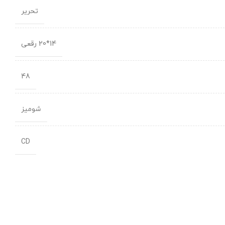
تحریر
14*20 رقعی
48
شومیز
CD