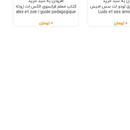
ن به سبد خرید
افزودن به سبد خرید
وی لودو ات سس امیس
کتاب معلم فرانسوی الکس ات زوئه
alex et zoe 1 guide pedagogique
Ludo et ses amis
0
تومان
0
تومان
e