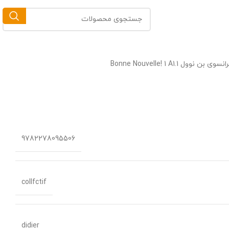
بن نوول Bonne Nouvelle! 1 A1.1
9782278095506
collfctif
didier