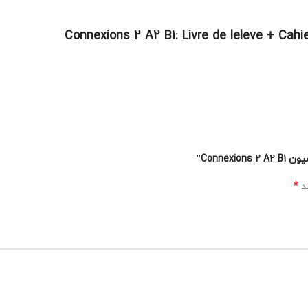
Conne”
*
ند