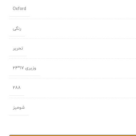
Oxford
رنگی
تحریر
وزیری 17*24
288
شومیز