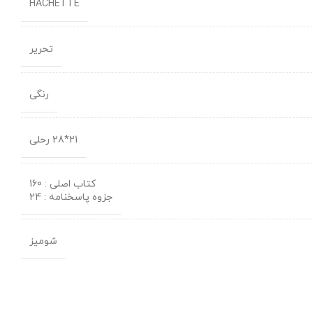
HACHETTE
تحریر
رنگی
21*28 رحلی
کتاب اصلی : 160
جزوه پاسخنامه : 24
شومیز