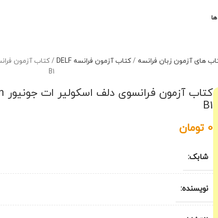
ها
اب های آزمون زبان فرانسه
/
کتاب آزمون فرانسه DELF
/
B1
کت
B1
0
تومان
شابک:
نویسنده: