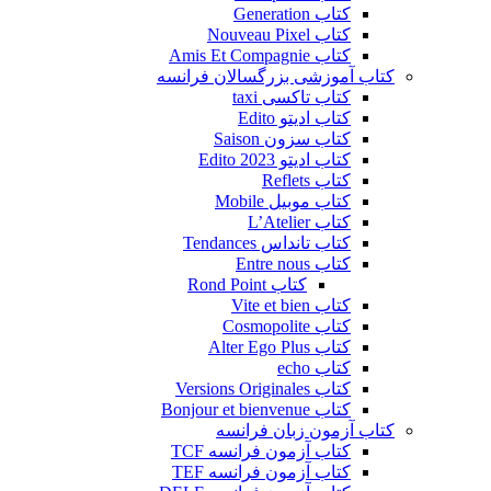
کتاب Generation
کتاب Nouveau Pixel
کتاب Amis Et Compagnie
کتاب آموزشی بزرگسالان فرانسه
کتاب تاکسی taxi
کتاب ادیتو Edito
کتاب سزون Saison
کتاب ادیتو Edito 2023
کتاب Reflets
کتاب موبیل Mobile
کتاب L’Atelier
کتاب تانداس Tendances
کتاب Entre nous
کتاب Rond Point
کتاب Vite et bien
کتاب Cosmopolite
کتاب Alter Ego Plus
کتاب echo
کتاب Versions Originales
کتاب Bonjour et bienvenue
کتاب آزمون زبان فرانسه
کتاب آزمون فرانسه TCF
کتاب آزمون فرانسه TEF