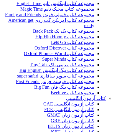
مجموعه کتاب اینگلیش تایم English Time
مجمموعه کتاب مجیک تایم Magic Time
مجموعه کتاب فمیلی فرندز Family and Friends
مجموعه کتاب امریکن گت ردی American get
ready
مجموعه کتاب بک پک Back Pack
مجموعه کتاب Hip Hip Hooray
مجموعه کتاب Lets Go
مجموعه کتاب Oxford Discover
مجموعه کتاب Oxford Phonics World
مجموعه کتاب Super Minds
مجموعه کتاب تاینی تاک Tiny Talk
مجموعه کتاب بیگ اینگلیش Big English
مجموعه کتاب سوپر سافاری super safari
مجموعه کتاب فرست فرندز First Friends
مجموعه کتاب بیگ فان Big Fun
مجموعه کتاب Beehive
کتاب آزمون انگلیسی
کتاب آزمون انگلیسی CAE
کتاب آزمون انگلیسی FCE
کتاب آزمون زبان GMAT
کتاب آزمون زبان GRE
کتاب آزمون زبان IELTS
کتاب آزمون زبان KET