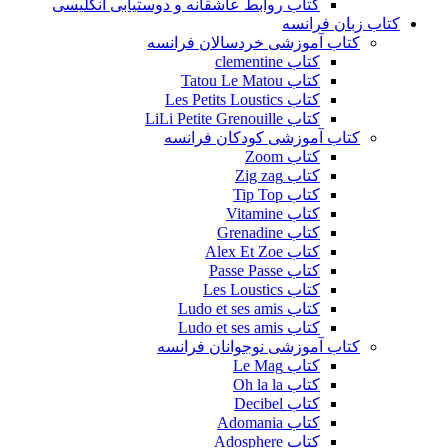
کتاب روابط عاشقانه و دوستیابی انگلیسی
کتاب زبان فرانسه
کتاب آموزشی خردسالان فرانسه
کتاب clementine
کتاب Tatou Le Matou
کتاب Les Petits Loustics
کتاب LiLi Petite Grenouille
کتاب آموزشی کودکان فرانسه
کتاب Zoom
کتاب Zig zag
کتاب Tip Top
کتاب Vitamine
کتاب Grenadine
کتاب Alex Et Zoe
کتاب Passe Passe
کتاب Les Loustics
کتاب Ludo et ses amis
کتاب Ludo et ses amis
کتاب آموزشی نوجوانان فرانسه
کتاب Le Mag
کتاب Oh la la
کتاب Decibel
کتاب Adomania
کتاب Adosphere