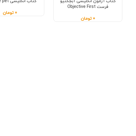
کتاب آزمون انگلیسی آبجکتیو
کتاب انگلیسی objective pet
فرست Objective First
0
تومان
0
تومان