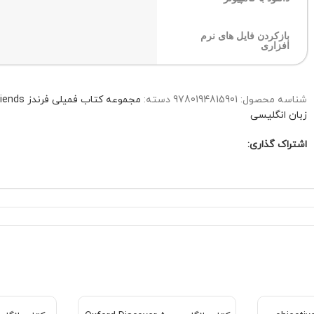
بازکردن فایل های نرم
افزاری
شناسه محصول:
9780194815901
دسته:
مجموعه کتاب فمیلی فرندز Family and Friends
زبان انگلیسی
اشتراک گذاری: