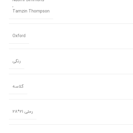
Naomi Simmons
,
Tamzin Thompson
Oxford
رنگی
گلاسه
رحلی 21*28