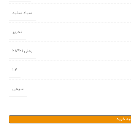
سیاه سفید
تحریر
رحلی 21*28
112
سیمی
بد خرید