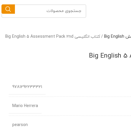
Big 
/
کتاب انگلیسی Big English 5 Assessment Pack 2nd
9781292233321
Mario Herrera
pearson