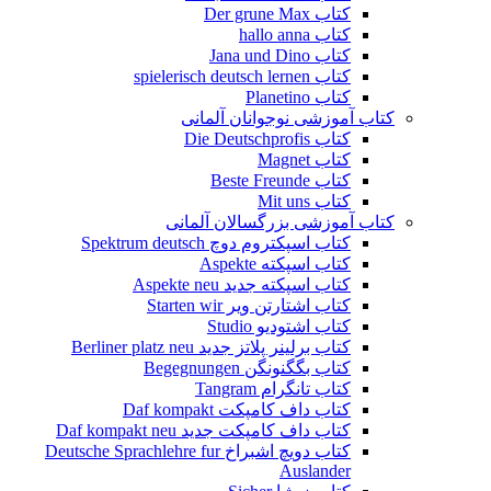
کتاب Der grune Max
کتاب hallo anna
کتاب Jana und Dino
کتاب spielerisch deutsch lernen
کتاب Planetino
کتاب آموزشی نوجوانان آلمانی
کتاب Die Deutschprofis
کتاب Magnet
کتاب Beste Freunde
کتاب Mit uns
کتاب آموزشی بزرگسالان آلمانی
کتاب اسپکتروم دوچ Spektrum deutsch
کتاب اسپکته Aspekte
کتاب اسپکته جدید Aspekte neu
کتاب اشتارتن ویر Starten wir
کتاب اشتودیو Studio
کتاب برلینر پلاتز جدید Berliner platz neu
کتاب بگگنونگن Begegnungen
کتاب تانگرام Tangram
کتاب داف کامپکت Daf kompakt
کتاب داف کامپکت جدید Daf kompakt neu
کتاب دویچ اشبراخ Deutsche Sprachlehre fur
Auslander