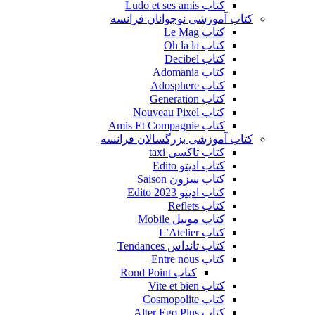
کتاب Ludo et ses amis
کتاب آموزشی نوجوانان فرانسه
کتاب Le Mag
کتاب Oh la la
کتاب Decibel
کتاب Adomania
کتاب Adosphere
کتاب Generation
کتاب Nouveau Pixel
کتاب Amis Et Compagnie
کتاب آموزشی بزرگسالان فرانسه
کتاب تاکسی taxi
کتاب ادیتو Edito
کتاب سزون Saison
کتاب ادیتو Edito 2023
کتاب Reflets
کتاب موبیل Mobile
کتاب L’Atelier
کتاب تانداس Tendances
کتاب Entre nous
کتاب Rond Point
کتاب Vite et bien
کتاب Cosmopolite
کتاب Alter Ego Plus