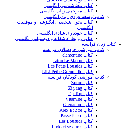
کتاب معناشناسی انگلیسی
کتاب مترجمی زبان انگلیسی
کتاب توسعه فردی زبان انگلیسی
کتاب تحول شخصی، انگیزشی و موفقیت
انگلیسی
کتاب خودیاری شادی انگلیسی
کتاب روابط عاشقانه و دوستیابی انگلیسی
کتاب زبان فرانسه
کتاب آموزشی خردسالان فرانسه
کتاب clementine
کتاب Tatou Le Matou
کتاب Les Petits Loustics
کتاب LiLi Petite Grenouille
کتاب آموزشی کودکان فرانسه
کتاب Zoom
کتاب Zig zag
کتاب Tip Top
کتاب Vitamine
کتاب Grenadine
کتاب Alex Et Zoe
کتاب Passe Passe
کتاب Les Loustics
کتاب Ludo et ses amis