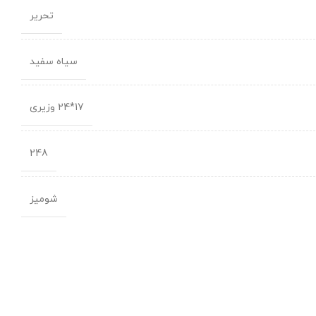
تحریر
سیاه سفید
17*24 وزيری
248
شومیز