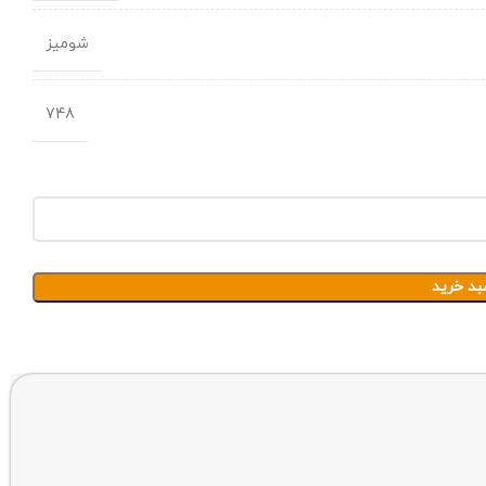
شومیز
748
بد خرید