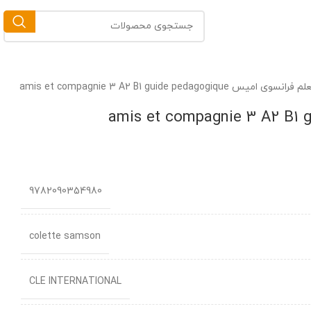
میس amis et compagnie 3 A2 B1 guide pedagogique
9782090354980
colette samson
CLE INTERNATIONAL