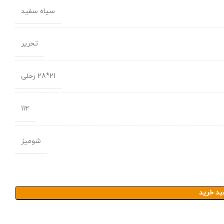
سیاه سفید
تحریر
21*28 رحلی
112
شومیز
بد خرید