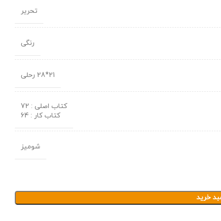
تحریر
رنگی
21*28 رحلی
کتاب اصلی : 72
کتاب کار : 64
شومیز
بد خرید