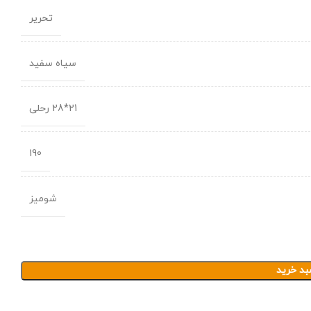
تحریر
سیاه سفید
21*28 رحلی
190
شومیز
بد خرید