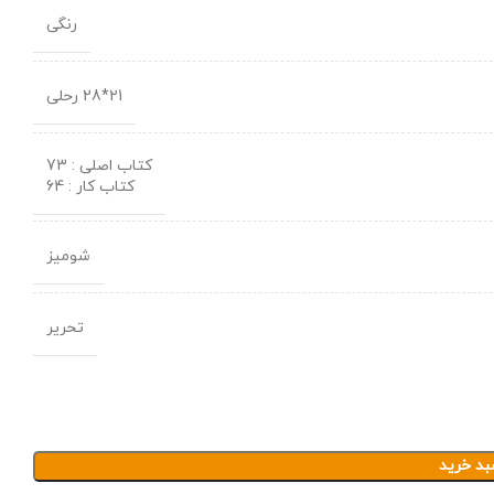
رنگی
21*28 رحلی
کتاب اصلی : 73
کتاب کار : 64
شومیز
تحریر
بد خرید