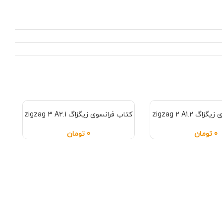
 zigzag 2 A1.2
کتاب فرانسوی زیگزاگ zigzag 3 A2.1
0
تومان
0
تومان